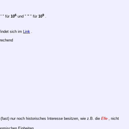
6
9
"
'
" für
10
und "
''
" für
10
.
findet sich im
Link
.
rechend
fast) nur noch historisches Interesse besitzen, wie z.B. die
Elle
, nicht
nomischen Einheiten.