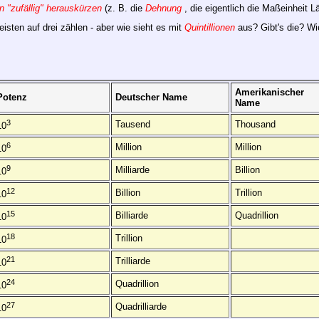
n "zufällig" herauskürzen
(z. B. die
Dehnung
, die eigentlich die Maßeinheit L
sten auf drei zählen - aber wie sieht es mit
Quintillionen
aus? Gibt's die? Wi
Amerikanischer
Potenz
Deutscher Name
Name
3
Tausend
Thousand
10
6
Million
Million
10
9
Milliarde
Billion
10
12
Billion
Trillion
10
15
Billiarde
Quadrillion
10
18
Trillion
10
21
Trilliarde
10
24
Quadrillion
10
27
Quadrilliarde
10