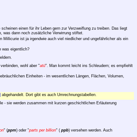
 scheinen einen für ihr Leben gern zur Verzweiflung zu treiben. Das liegt
 was dann noch zusätzliche Verwirrung stiftet.
n Millicurie ist ja irgendwie auch viel niedlicher und ungefährlicher als ein
in was eigentlich?
eldern.
 verbinden, wohl aber "
atü
". Man kommt leicht ins Schleudern; es empfiehlt
 gebräuchlichen Einheiten - im wesentlichen Längen, Flächen, Volumen,
l
abgehandelt. Dort gibt es auch Umrechnungstabellen.
ile - sie werden zusammen mit kurzen geschichtlichen Erläuterung
ion
" (
ppm
) oder "
parts per billion
" (
ppb
) versehen werden. Auch