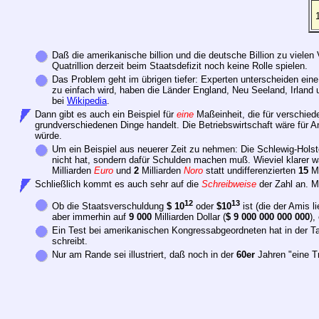
Daß die amerikanische billion und die deutsche Billion zu viele
Quatrillion derzeit beim Staatsdefizit noch keine Rolle spielen.
Das Problem geht im übrigen tiefer: Experten unterscheiden eine "
zu einfach wird, haben die Länder England, Neu Seeland, Irland 
bei
Wikipedia
.
Dann gibt es auch ein Beispiel für
eine
Maßeinheit, die für verschied
grundverschiedenen Dinge handelt. Die Betriebswirtschaft wäre für A
würde.
Um ein Beispiel aus neuerer Zeit zu nehmen: Die Schlewig-Hols
nicht hat, sondern dafür Schulden machen muß. Wieviel klarer wä
Milliarden
Euro
und
2
Milliarden
Noro
statt undifferenzierten
15
Mi
Schließlich kommt es auch sehr auf die
Schreibweise
der Zahl an. M
12
13
Ob die Staatsverschuldung
$ 10
oder
$10
ist (die der Amis l
aber immerhin auf
9 000
Milliarden Dollar (
$ 9 000 000 000 000
),
Ein Test bei amerikanischen Kongressabgeordneten hat in der Ta
schreibt.
Nur am Rande sei illustriert, daß noch in der
60er
Jahren "eine Tr