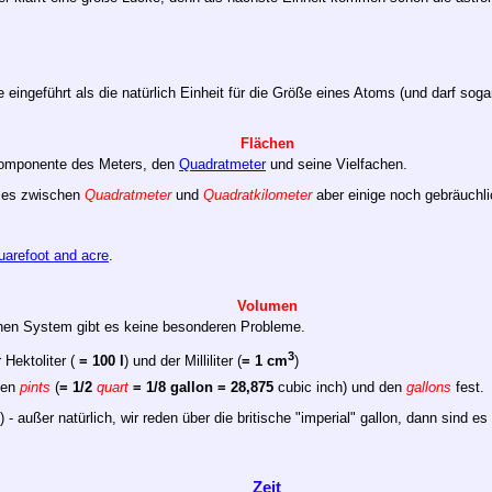
e eingeführt als die natürlich Einheit für die Größe eines Atoms (und darf so
Flächen
 Komponente des Meters, den
Quadratmeter
und seine Vielfachen.
t es zwischen
Quadratmeter
und
Quadratkilometer
aber einige noch gebräuchli
uarefoot and acre
.
Volumen
en System gibt es keine besonderen Probleme.
3
 Hektoliter (
= 100 l
) und der Milliliter (
= 1 cm
)
den
pints
(
= 1/2
quart
= 1/8 gallon = 28,875
cubic inch) und den
gallons
fest.
) - außer natürlich, wir reden über die britische "imperial" gallon, dann sind es
Zeit