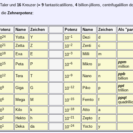
 Taler und
16
Kreuzer (
= 9
fantasticatillions,
4
billion-jillions, centrifugalillion 
r die
Zehnerpotenz
:
Potenz
Name
Zeichen
Potenz
Name
Zeichen
Als "par
24
–1
Yotta
Y
Dezi
d
0
10
21
–2
Zetta
Z
Zenti
c
0
10
18
–3
Exa
E
Milli
m
0
10
ppm
15
–6
Peta
P
Mikro
µ
0
10
million
ppb
12
–9
Tera
T
Nano
n
0
10
billion
ppt
9
–12
Giga
G
Piko
p
0
10
trillion
ppqt
6
–15
Mega
M
Femto
f
0
10
quadrilli
3
–18
Kilo
k
Atto
a
0
10
2
–21
Hekto
h
Zepto
z
0
10
1
–24
Deka
da
Yocto
y
0
10