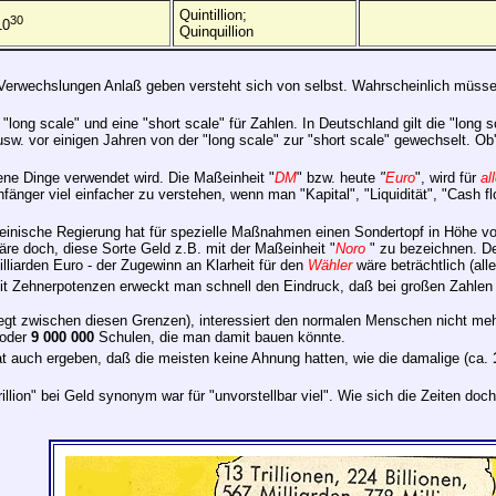
Quintillion;
30
10
Quinquillion
n Verwechslungen Anlaß geben versteht sich von selbst. Wahrscheinlich müssen
long scale" und eine "short scale" für Zahlen. In Deutschland gilt die "long 
usw. vor einigen Jahren von der "long scale" zur "short scale" gewechselt. O
ene Dinge verwendet wird. Die Maßeinheit "
DM
" bzw. heute
"
Euro
", wird für
al
nfänger viel einfacher zu verstehen, wenn man "Kapital", "Liquidität", "Cas
teinische Regierung hat für spezielle Maßnahmen einen Sondertopf in Höhe v
re doch, diese Sorte Geld z.B. mit der Maßeinheit "
Noro
" zu bezeichnen. D
lliarden Euro - der Zugewinn an Klarheit für den
Wähler
wäre beträchtlich (all
it Zehnerpotenzen erweckt man schnell den Eindruck, daß bei großen Zahlen u
iegt zwischen diesen Grenzen), interessiert den normalen Menschen nicht mehr;
 oder
9 000 000
Schulen, die man damit bauen könnte.
t auch ergeben, daß die meisten keine Ahnung hatten, wie die damalige (ca.
illion" bei Geld synonym war für "unvorstellbar viel". Wie sich die Zeiten doc