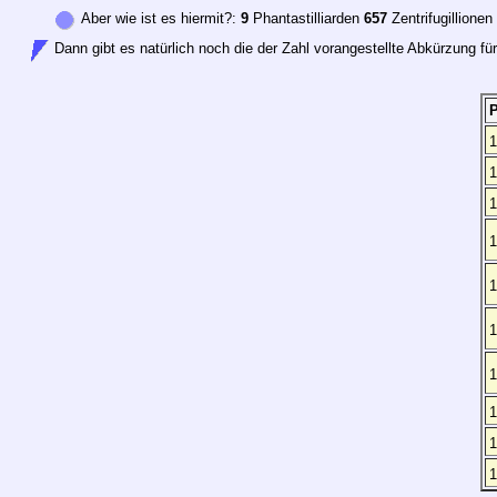
Aber wie ist es hiermit?:
9
Phantastilliarden
657
Zentrifugillionen
Dann gibt es natürlich noch die der Zahl vorangestellte Abkürzung fü
1
1
1
1
1
1
1
1
1
1