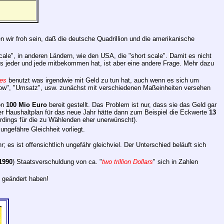
 wir froh sein, daß die deutsche Quadrillion und die amerikanische
scale", in anderen Ländern, wie den USA, die "short scale". Damit es nicht
b's jeder und jede mitbekommen hat, ist aber eine andere Frage. Mehr dazu
les
benutzt was irgendwie mit Geld zu tun hat, auch wenn es sich um
h flow", "Umsatz", usw. zunächst mit verschiedenen Maßeinheiten versehen
on
100 Mio Euro
bereit gestellt. Das Problem ist nur, dass sie das Geld gar
er Haushaltplan für das neue Jahr hätte dann zum Beispiel die Eckwerte
13
erdings für die zu Wählenden eher unerwünscht).
ngefähre Gleichheit vorliegt.
 es ist offensichtlich ungefähr gleichviel. Der Unterschied beläuft sich
1990
) Staatsverschuldung von ca. "
two trillion Dollars
" sich in Zahlen
h geändert haben!