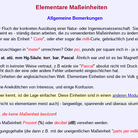
Elementare Maßeinheiten
Allgemeine Bemerkungen
er Fluch der konkreten Ausübung einer Natur- oder Ingenieurswissenschaft. Sie
nt es - ständig daran arbeiten, die zu verwendenten Maßeinheiten zu ändern,
r war als Einheit "
Curie
", oder eher sogar die
milli
-Curie, gebräuchlich (und ei
hzuschlagen in "
meter
" umrechnen? Oder
psi
, pounds per square inch in - ja 
:
at
,
atü
,
mm Hg-Säule
,
torr
,
bar
,
Pascal
. Ähnlich war und ist es bei Magnetf
ft in keinster Weise vertraut, z.B würde sie "
Pascal
" absolut nicht mit Druck
t doch der eine oder andere Fehler unbemerkt eingeschlichen hat.
 Einheiten der anglosächsischen Welt. Elementare Einheiten sind die im Volk
sche Anekdötchen von Interesse, und einige Konfusion.
er kennt, ist die Lage einfacher. Diese Einheiten sind in einem
anderen Modu
nicht so elementaren meist auch) - langweilige, spannende und überaus skurr
, die keine Maßeinheit besitzen
!
en Maßeinheit
Prozent
(
%
) oder
decibel
(
dB
) versehen werden.
igungsgehalte (die dann z.B. mit der uneigentlichen Maßeinheit "
parts per mill