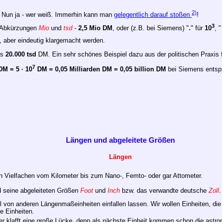
2)
? Nun ja - wer weiß. Immerhin kann man
gelegentlich darauf stoßen
!
3
e Abkürzungen
Mio
und
tsd
-
2,5 Mio DM
, oder (z.B. bei Siemens) "
.
" für
10
, 
l, aber eindeutig klargemacht werden.
ls
20.000 tsd
DM. Ein sehr schönes Beispiel dazu aus der politischen Praxis 
7
DM = 5 · 10
DM = 0,05 Milliarden DM = 0,05 billion DM
bei Siemens entsp
Längen
und abgeleitete Größen
Längen
en Vielfachen vom Kilometer bis zum Nano-, Femto- oder gar Attometer.
 seine abgeleiteten Größen
Foot
und
Inch
bzw. das verwandte deutsche
Zoll
.
 von anderen Längenmaßeinheiten einfallen lassen. Wir wollen Einheiten, die (
e Einheiten.
 klafft eine große Lücke, denn als nächste Einheit kommen schon die astro