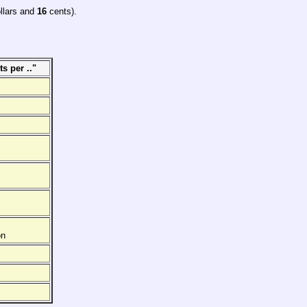
dollars and
16
cents).
ts per .."
on