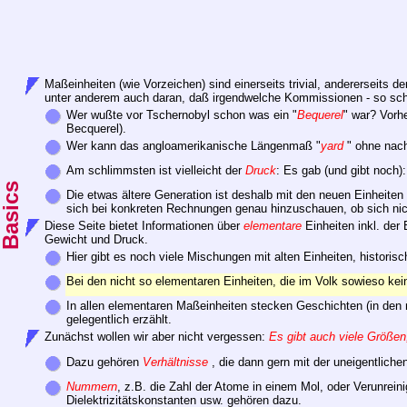
Maßeinheiten (wie Vorzeichen) sind einerseits trivial, andererseits d
unter anderem auch daran, daß irgendwelche Kommissionen - so schei
Wer wußte vor Tschernobyl schon was ein "
Bequerel
" war? Vorhe
Becquerel).
Wer kann das angloamerikanische Längenmaß "
yard
" ohne nac
Am schlimmsten ist vielleicht der
Druck
: Es gab (und gibt noch)
Die etwas ältere Generation ist deshalb mit den neuen Einheiten o
sich bei konkreten Rechnungen genau hinzuschauen, ob sich nich
Diese Seite bietet Informationen über
elementare
Einheiten inkl. der
Gewicht und Druck.
Hier gibt es noch viele Mischungen mit alten Einheiten, histori
Bei den nicht so elementaren Einheiten, die im Volk sowieso kein
In allen elementaren Maßeinheiten stecken Geschichten (in den 
gelegentlich erzählt.
Zunächst
wollen
wir aber nicht vergessen:
Es gibt auch viele Größen
Dazu gehören
Verhältnisse
, die dann gern mit der uneigentlich
Nummern
, z.B. die Zahl der Atome in einem Mol, oder Verunrein
Dielektrizitätskonstanten usw. gehören dazu.