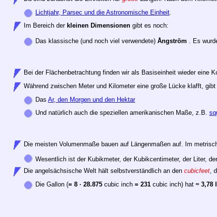
Lichtjahr, Parsec und die Astronomische Einheit
.
Im Bereich der
kleinen Dimensionen
gibt es noch:
Das klassische (und noch viel verwendete)
Ångström
. Es wurd
Bei der Flächenbetrachtung finden wir als Basiseinheit wieder eine
Während zwischen Meter und Kilometer eine große Lücke klafft, gib
Das
Ar, den Morgen und den Hektar
Und natürlich auch die speziellen amerikanischen Maße, z.B.
sq
Die meisten Volumenmaße bauen auf Längenmaßen auf. Im metrisch
Wesentlich ist der Kubikmeter, der Kubikcentimeter, der Liter, der
Die angelsächsische Welt hält selbstverständlich an den
cubicfeet
, 
Die Gallon (
= 8 · 28.875
cubic inch
= 231
cubic inch) hat
≈
3,78 l