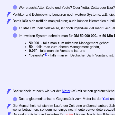
Wer
braucht Atto, Zepto und Yocto? Oder Yotta, Zetta oder Exa
Politiker and Betriebswirte benutzen noch weitere Systeme, z.B. di
Damit läßt sich trefflich manipulieren; auch können Hierarchien subti
13 Mio
DM, beispielsweise, ist doch irgendwie viel mehr Geld, a
Im zweiten System schreibt man für
DM 50.000 000.- = 50 Mio 
50 000.
- falls man zum mittleren Management gehört,
50'
- falls man zum oberen Management gehört,
0,05''
- falls man ein Vorstand ist, und
1)
"peanuts"
- falls man ein Deutscher Bank Vorstand ist.
Basiseinheit ist nach wie vor der
Meter
(
m
) mit seinen gebräuchlich
Das angloamerikanische Gegenstück zum Meter ist der
Yard
und
Die Menschheit hat sich im Laufe der Zeit eine unüberschaubare Zahl
weiter betrachten, sondern nur einige noch heute verwendete speziell
Da sind zunächst die Einheiten für
große
Längen. Nach dem Kilometer