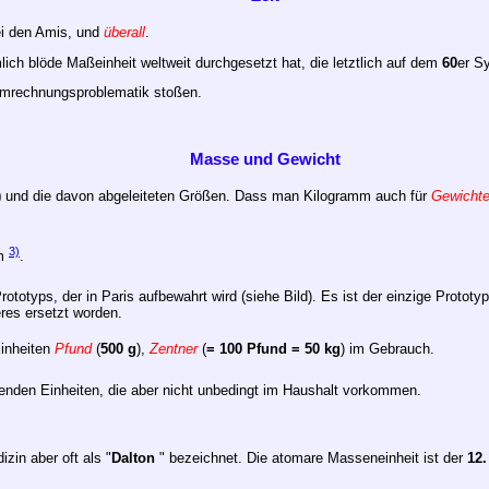
ei den Amis, und
überall
.
mlich blöde Maßeinheit weltweit durchgesetzt hat, die letztlich auf dem
60
er S
e Umrechnungsproblematik stoßen.
Masse und Gewicht
)
und die davon abgeleiteten Größen. Dass man Kilogramm auch für
Gewicht
3)
mm
.
totyps, der in Paris aufbewahrt wird (siehe Bild). Es ist der einzige Prototy
res ersetzt worden.
Einheiten
Pfund
(
500 g
),
Zentner
(
= 100 Pfund = 50 kg
) im Gebrauch.
enden Einheiten, die aber nicht unbedingt im Haushalt vorkommen.
izin aber oft als "
Dalton
" bezeichnet. Die atomare Masseneinheit ist der
12.