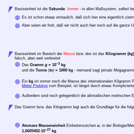
Basiseinheit ist die
Sekunde
.
Immer
- in allen Maßsystem, selbst b
Es ist schon etwas erstaulich, daß sich hier eine eigentlich zier
Aber seien wir froh, daß wir nicht auch hier noch auf die ganz
Basiseinheit im Bereich der
Masse
bzw. des ist das
Kilogramm
(
kg
falsch, aber weit verbreitet
–3
Das
Gramm
g
= 10
kg
und die
Tonne
(
to
)
= 1000 kg
- niemand sagt jemals Megagra
Ein
kg
ist immer noch die Masse des internationalen Kilgramm Pro
Meter Prototyp
zum Beispiel, ist längst durch etwas Komplizierte
Außerdem sind noch gelegentlich die altmodischen metrischen 
Das Gramm bzw. das Kilogramm legt auch die Grundlage für die folg
Atomare Masseneinheit
Einheitenzeichen
u
, in der Biologie/Med
–27
1,6605402·10
kg
.