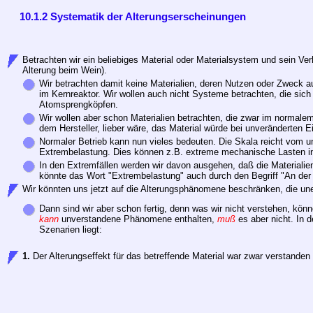
10.1.2 Systematik der Alterungserscheinungen
Betrachten wir ein beliebiges Material oder Materialsystem und sein Ver
Alterung beim Wein).
Wir betrachten damit keine Materialien, deren Nutzen oder Zweck au
im Kernreaktor. Wir wollen auch nicht Systeme betrachten, die sich 
Atomsprengköpfen.
Wir wollen aber schon Materialien betrachten, die zwar im normale
dem Hersteller, lieber wäre, das Material würde bei unveränderten Ei
Normaler Betrieb kann nun vieles bedeuten. Die Skala reicht vom u
Extrembelastung. Dies können z.B. extreme mechanische Lasten i
In den Extremfällen werden wir davon ausgehen, daß die Materialien
könnte das Wort "Extrembelastung" auch durch den Begriff "An der 
Wir könnten uns jetzt auf die Alterungsphänomene beschränken, die uner
Dann sind wir aber schon fertig, denn was wir nicht verstehen, kön
kann
unverstandene Phänomene enthalten,
muß
es aber nicht. In 
Szenarien liegt:
1.
Der Alterungseffekt für das betreffende Material war zwar verstanden