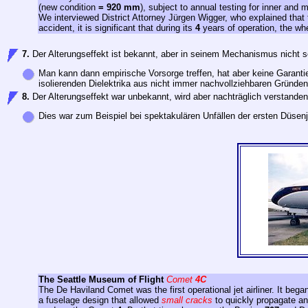
(new condition
= 920 mm
), subject to annual testing for inner an
We interviewed District Attorney Jürgen Wigger, who explained that t
accident, it is significant that during its
4
years of operation, the wh
7.
Der Alterungseffekt ist bekannt, aber in seinem Mechanismus nicht s
Man kann dann empirische Vorsorge treffen, hat aber keine Garantie
isolierenden Dielektrika aus nicht immer nachvollziehbaren Gründen
8.
Der Alterungseffekt war unbekannt, wird aber nachträglich verstanden
Dies war zum Beispiel bei spektakulären Unfällen der ersten Düse
The Seattle Museum of Flight
Comet
4C
The De Haviland Comet was the first operational jet airliner. It bega
a fuselage design that allowed
small cracks
to quickly propagate an