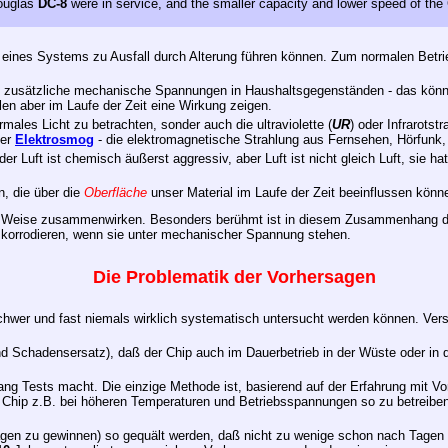
ouglas
DC-8
were in service, and the smaller capacity and lower speed of the
 eines Systems zu Ausfall durch Alterung führen können. Zum normalen Bet
zusätzliche mechanische Spannungen in Haushaltsgegenständen - das können
len aber im Laufe der Zeit eine Wirkung zeigen.
ormales Licht zu betrachten, sonder auch die ultraviolette (
UR
) oder Infrarotstr
der
Elektrosmog
- die elektromagnetische Strahlung aus Fernsehen, Hörfunk
r Luft ist chemisch äußerst aggressiv, aber Luft ist nicht gleich Luft, sie 
n, die über die
Oberfläche
unser Material im Laufe der Zeit beeinflussen könn
er Weise zusammenwirken. Besonders berühmt ist in diesem Zusammenhang 
) korrodieren, wenn sie unter mechanischer Spannung stehen.
Die Problematik der Vorhersagen
hwer und fast niemals wirklich systematisch untersucht werden können. Ver
 Schadensersatz), daß der Chip auch im Dauerbetrieb in der Wüste oder in 
ang Tests macht. Die einzige Methode ist, basierend auf der Erfahrung mit V
Chip z.B. bei höheren Temperaturen und Betriebsspannungen so zu betreibe
sagen zu gewinnen) so gequält werden, daß nicht zu wenige schon nach Tage