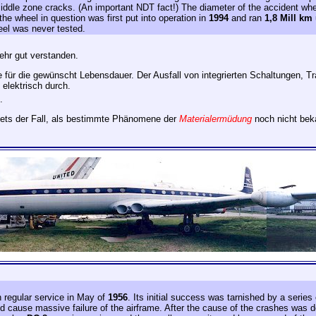
d middle zone cracks. (An important NDT fact!) The diameter of the accident w
he wheel in question was first put into operation in
1994
and ran
1,8 Mill km
eel was never tested.
ehr gut verstanden.
 für die gewünscht Lebensdauer. Der Ausfall von integrierten Schaltungen, Tr
 elektrisch durch.
.
njets der Fall, als bestimmte Phänomene der
Materialermüdung
noch nicht bek
n regular service in May of
1956
. Its initial success was tarnished by a series 
d cause massive failure of the airframe. After the cause of the crashes was 