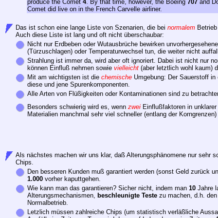
produce the Comet
4
. By that time, however, the Boeing
707
and D
Comet did live on in the French Carvelle airliner.
Das ist schon eine lange Liste von Szenarien, die bei
normalem
Betrieb
Auch diese Liste ist lang und oft nicht überschaubar:
Nicht nur Erdbeben oder Wutausbrüche bewirken unvorhergesehene 
(Türzuschlagen) oder Temperaturwechsel tun, die weiter nicht auffal
Strahlung ist immer da, wird aber oft ignoriert. Dabei ist nicht nur n
können Einfluß nehmen sowie
vielleicht
(aber letztlich wohl kaum) 
Mit am wichtigsten ist die
chemische
Umgebung: Der Sauerstoff in de
diese und jene Spurenkomponenten.
Alle Arten von Flüßigkeiten oder Kontaminationen sind zu betrachte
Besonders schwierig wird es, wenn
zwei
Einflußfaktoren in unklar
Materialien manchmal sehr viel schneller (entlang der Korngrenzen
Als nächstes machen wir uns klar, daß Alterungsphänomene nur sehr sc
Chips.
Den besseren Kunden muß garantiert werden (sonst Geld zurück und
1.000
vorher kaputtgehen.
Wie kann man das garantieren? Sicher nicht, indem man
10
Jahre l
Alterungsmechanismen,
beschleunigte Teste
zu machen, d.h. den 
Normalbetrieb.
Letzlich müssen zahlreiche Chips (um statistisch verläßliche Aus