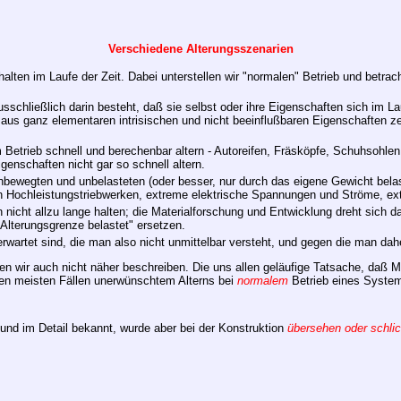
Verschiedene Alterungsszenarien
halten im Laufe der Zeit. Dabei unterstellen wir "normalen" Betrieb und betra
sschließlich darin besteht, daß sie selbst oder ihre Eigenschaften sich im La
aus ganz elementaren intrisischen und nicht beeinflußbaren Eigenschaften zeit
m Betrieb schnell und berechenbar altern - Autoreifen, Fräsköpfe, Schuhsoh
genschaften nicht gar so schnell altern.
nbewegten und unbelasteten (oder besser, nur durch das eigene Gewicht belast
n Hochleistungstriebwerken, extreme elektrische Spannungen und Ströme, 
 nicht allzu lange halten; die Materialforschung und Entwicklung dreht sich
Alterungsgrenze belastet" ersetzen.
wartet sind, die man also nicht unmittelbar versteht, und gegen die man dahe
nen wir auch nicht näher beschreiben. Die uns allen geläufige Tatsache, daß M
den meisten Fällen unerwünschtem Alterns bei
normalem
Betrieb eines Systems
 und im Detail bekannt, wurde aber bei der Konstruktion
übersehen oder schlich