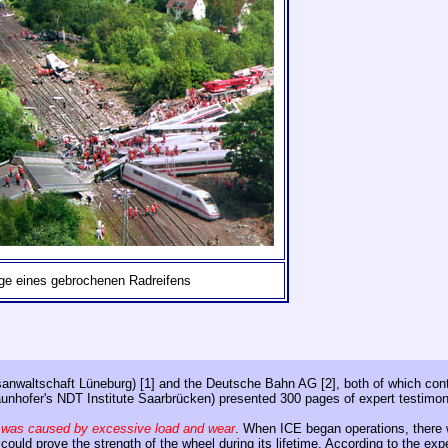
ge eines gebrochenen Radreifens
atsanwaltschaft Lüneburg) [1] and the Deutsche Bahn AG [2], both of which c
raunhofer's NDT Institute Saarbrücken) presented 300 pages of expert testim
 was caused by excessive load and wear
. When ICE began operations, there w
 could prove the strength of the wheel during its lifetime. According to the e