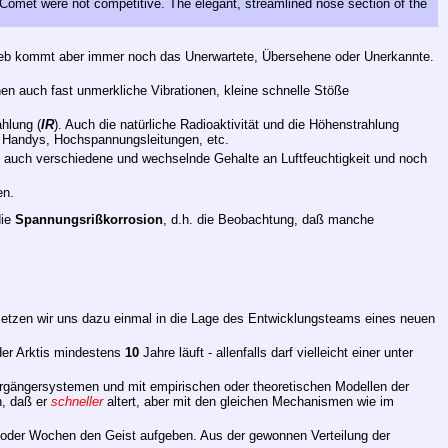
 Comet were not competitive. The elegant, streamlined nose section of the
rieb kommt aber immer noch das Unerwartete, Übersehene oder Unerkannte.
 auch fast unmerkliche Vibrationen, kleine schnelle Stöße
ahlung (
IR
). Auch die natürliche Radioaktivität und die Höhenstrahlung
, Handys, Hochspannungsleitungen, etc.
hat auch verschiedene und wechselnde Gehalte an Luftfeuchtigkeit und noch
en.
die
Spannungsrißkorrosion
, d.h. die Beobachtung, daß manche
setzen wir uns dazu einmal in die Lage des Entwicklungsteams eines neuen
der Arktis mindestens
10
Jahre läuft - allenfalls darf vielleicht einer unter
orgängersystemen und mit empirischen oder theoretischen Modellen der
n, daß er
schneller
altert, aber mit den gleichen Mechanismen wie im
n oder Wochen den Geist aufgeben. Aus der gewonnen Verteilung der