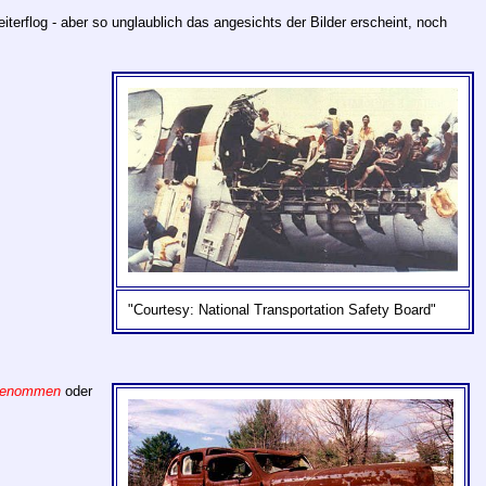
eiterflog - aber so unglaublich das angesichts der Bilder erscheint, noch
"Courtesy: National Transportation Safety Board"
 genommen
oder