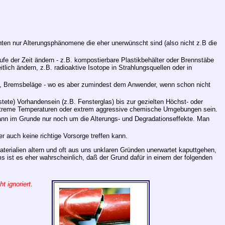
chten nur Alterungsphänomene die eher unerwünscht sind (also nicht z.B die
ufe der Zeit ändern - z.B. kompostierbare Plastikbehälter oder Brennstäbe
lich ändern, z.B. radioaktive Isotope in Strahlungsquellen oder in
len, Bremsbeläge - wo es aber zumindest dem Anwender, wenn schon nicht
ete) Vorhandensein (z.B. Fensterglas) bis zur gezielten Höchst- oder
extreme Temperaturen oder extrem aggressive chemische Umgebungen sein.
 dann im Grunde nur noch um die Alterungs- und Degradationseffekte. Man
r auch keine richtige Vorsorge treffen kann.
aterialien altern und oft aus uns unklaren Gründen unerwartet kaputtgehen,
 ist es eher wahrscheinlich, daß der Grund dafür in einem der folgenden
t ignoriert
.